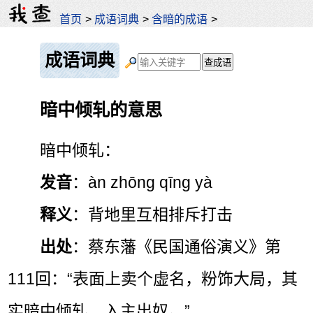
首页
>
成语词典
>
含暗的成语
>
成语词典
暗中倾轧的意思
暗中倾轧：
发音
：àn zhōng qīng yà
释义
：背地里互相排斥打击
出处
：蔡东藩《民国通俗演义》第
111回：“表面上卖个虚名，粉饰大局，其
实暗中倾轧，入主出奴。”