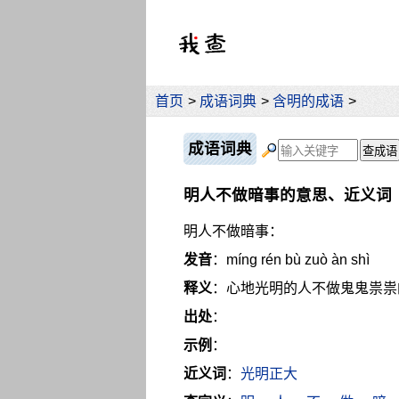
首页
>
成语词典
>
含明的成语
>
成语词典
明人不做暗事的意思、近义词
明人不做暗事：
发音
：míng rén bù zuò àn shì
释义
：心地光明的人不做鬼鬼祟祟
出处
：
示例
：
近义词
：
光明正大