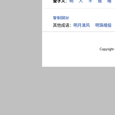
查字义
：
明
人
不
做
暗
其他成语：
明月清风
明珠暗投
Copyright