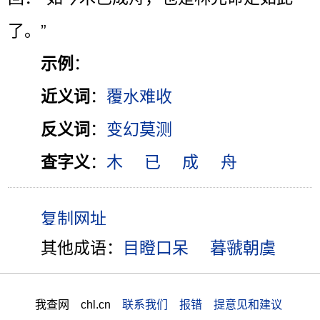
了。”
示例
：
近义词
：
覆水难收
反义词
：
变幻莫测
查字义
：
木
已
成
舟
其他成语：
目瞪口呆
暮虢朝虞
我查网 chl.cn
联系我们 报错 提意见和建议