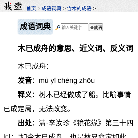
首页
>
成语词典
>
含木的成语
>
成语词典
木已成舟的意思、近义词、反义词
木已成舟：
发音
：mù yǐ chéng zhōu
释义
：树木已经做成了船。比喻事情
已成定局，无法改变。
出处
：清·李汝珍《镜花缘》第三十四
回：“如今木已成舟，也是林兄命定如此