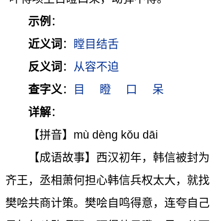
示例
：
近义词
：
瞠目结舌
反义词
：
从容不迫
查字义
：
目
瞪
口
呆
详解
：
【拼音】mù dèng kǒu dāi
【成语故事】西汉初年，韩信被封为
齐王，丞相萧何担心韩信兵权太大，就找
樊哙共商计策。樊哙自鸣得意，连夸自己