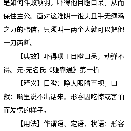
是如何斗败项羽，吓得他目瞪口呆，从而
保住主公。面对这淮阴一饿夫且手无缚鸡
之力的韩信，只须叫一两个人就可以把他
一刀两断。
【典故】吓得项王目瞪口呆，动弹不
得。元·无名氏《赚蒯通》第一折
【释义】目瞪：睁大眼睛直视；口
獃：嘴里说不出话来。形容因吃惊或害怕
而发愣的样子。
【用法】作谓语、定语、状语；形容