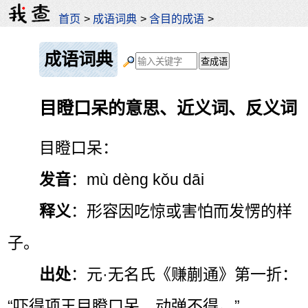
首页
>
成语词典
>
含目的成语
>
成语词典
目瞪口呆的意思、近义词、反义词
目瞪口呆：
发音
：mù dèng kǒu dāi
释义
：形容因吃惊或害怕而发愣的样
子。
出处
：元·无名氏《赚蒯通》第一折：
“吓得项王目瞪口呆，动弹不得。”