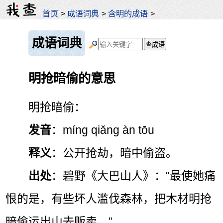
首页
>
成语词典
>
含明的成语
>
成语词典
明抢暗偷的意思
明抢暗偷：
发音
：míng qiǎng àn tōu
释义
：公开抢劫，暗中偷盗。
出处
：碧野《大巴山人》：“最使她痛
恨的是，有些坏人滥伐森林，把木材明抢
暗偷运出山去贩卖。”