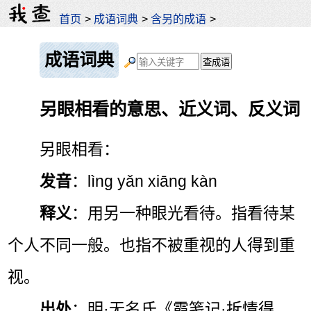
首页
>
成语词典
>
含另的成语
>
成语词典
另眼相看的意思、近义词、反义词
另眼相看：
发音
：lìng yǎn xiāng kàn
释义
：用另一种眼光看待。指看待某
个人不同一般。也指不被重视的人得到重
视。
出处
：明·无名氏《霞笺记·拆情得