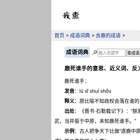
首页
>
成语词典
>
含鹿的成语
>
成语词典
鹿死谁手的意思、近义词、反
鹿死谁手：
发音
：lù sǐ shuí shǒu
释义
：原比喻不知政权会落在谁的
出处
：《晋书·石勒载记下》：“
武，当并驱于中原，未知鹿死谁手。”
示例
：古人把争天下比做“逐鹿中