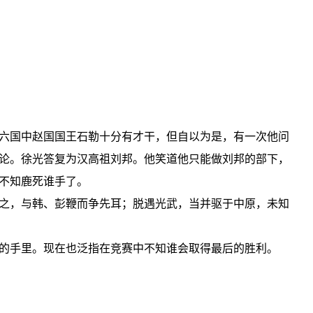
六国中赵国国王石勒十分有才干，但自以为是，有一次他问
论。徐光答复为汉高祖刘邦。他笑道他只能做刘邦的部下，
不知鹿死谁手了。
之，与韩、彭鞭而争先耳；脱遇光武，当并驱于中原，未知
的手里。现在也泛指在竞赛中不知谁会取得最后的胜利。