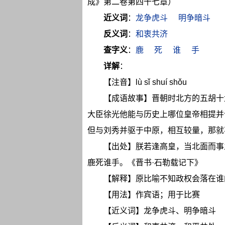
成》第二卷第四十七章）
近义词
：
龙争虎斗
明争暗斗
反义词
：
和衷共济
查字义
：
鹿
死
谁
手
详解
：
【注音】lù sǐ shuí shǒu
【成语故事】晋朝时北方的五胡十
大臣徐光他能与历史上哪位皇帝相提并
但与刘秀并驱于中原，相互较量，那就
【出处】朕若逢高皇，当北面而事
鹿死谁手。《晋书·石勒载记下》
【解释】原比喻不知政权会落在谁
【用法】作宾语；用于比赛
【近义词】龙争虎斗、明争暗斗