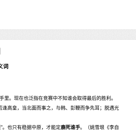
义词
手里。现在也泛指在竞赛中不知谁会取得最后的胜利。
朕若逢高皇，当北面而事之，与韩、彭鞭而争先耳；脱遇光
原”。也只有稳据中原，才能定
鹿死谁手
。（姚雪垠《李自