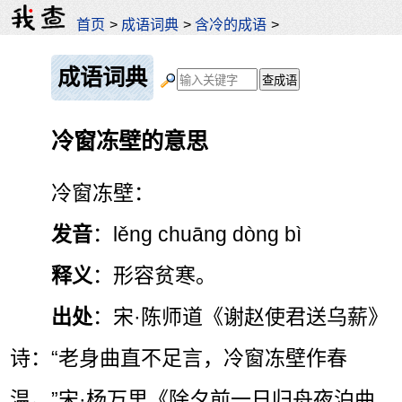
首页
>
成语词典
>
含冷的成语
>
成语词典
冷窗冻壁的意思
冷窗冻壁：
发音
：lěng chuāng dòng bì
释义
：形容贫寒。
出处
：宋·陈师道《谢赵使君送乌薪》
诗：“老身曲直不足言，冷窗冻壁作春
温。”宋·杨万里《除夕前一日归舟夜泊曲