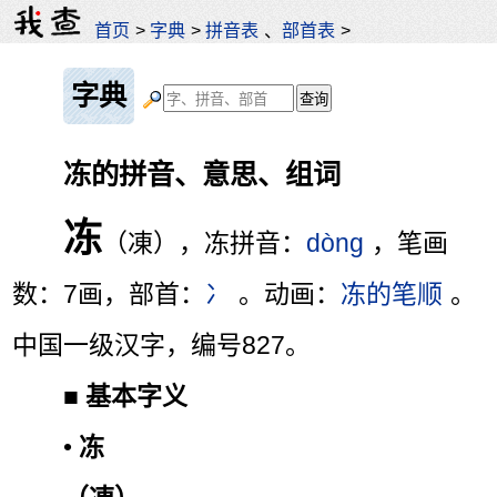
首页
>
字典
>
拼音表
、
部首表
>
字典
冻的拼音、意思、组词
冻
（凍），冻拼音：
dòng
，笔画
数：7画，部首：
冫
。动画：
冻的笔顺
。
中国一级汉字，编号827。
■
基本字义
•
冻