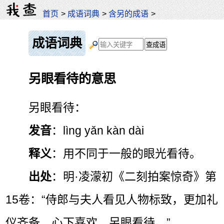
首页
>
成语词典
>
含另的成语
>
成语词典
另眼看待的意思
另眼看待：
发音
：lìng yǎn kàn dài
释义
：用不同于一般的眼光看待。
出处
：明·凌濛初《二刻拍案惊奇》第
15卷：“侍郎与夫人看见人物标致，更加礼
仪齐备，心下喜欢，另眼看待。”