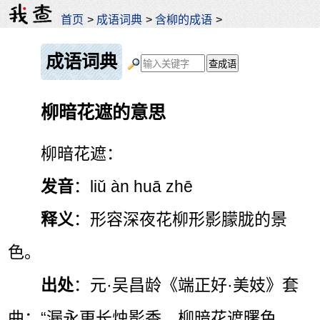
首页
>
成语词典
>
含柳的成语
>
成语词典
柳暗花遮的意思
柳暗花遮：
发音
：liǔ àn huā zhē
释义
：形容深夜花柳形影朦胧的景
色。
出处
：元·吴昌龄《端正好·美妓》套
曲：“漏永更长烛影香，柳暗花遮曙色