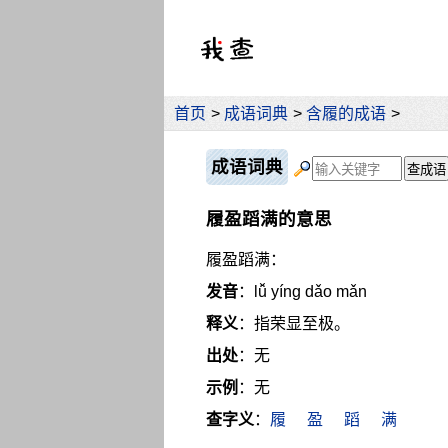
首页
>
成语词典
>
含履的成语
>
成语词典
履盈蹈满的意思
履盈蹈满：
发音
：lǚ yíng dǎo mǎn
释义
：指荣显至极。
出处
：无
示例
：无
查字义
：
履
盈
蹈
满