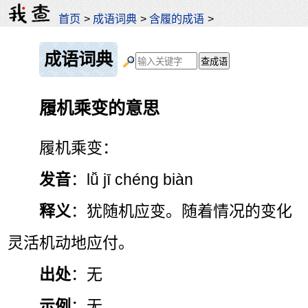
首页
>
成语词典
>
含履的成语
>
成语词典
履机乘变的意思
履机乘变：
发音
：lǚ jī chéng biàn
释义
：犹随机应变。随着情况的变化
灵活机动地应付。
出处
：无
示例
：无