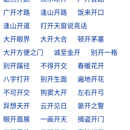
广开才路
逢山开路
饭来开口
逢山开道
打开天窗说亮话
大开眼界
大开大合
顿开茅塞
大开方便之门
诚至金开
别开一格
别开蹊径
不得开交
春暖花开
八字打开
别开生面
遍地开花
不可开交
狗窦大开
左右开弓
异想天开
云开见日
晏开之警
眼开眉展
一画开天
揖盗开门