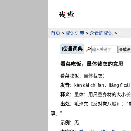
首页
>
成语词典
>
含看的成语
>
成语词典
看菜吃饭，量体裁衣的意思
看菜吃饭，量体裁衣：
发音
：kàn cài chī fàn，liàng tǐ cái 
释义
：量体：用尺量身材的大小长
出处
：毛泽东《反对党八股》：“
事。”
示例
：无