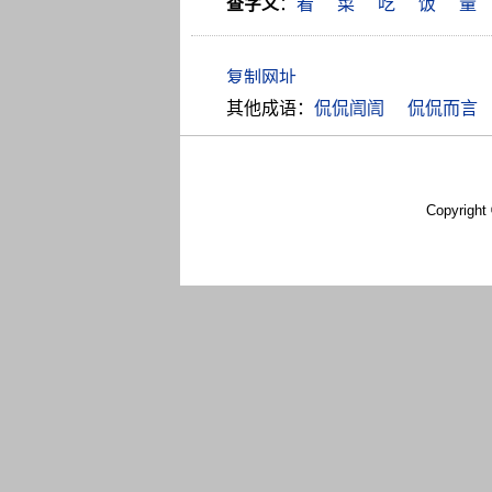
查字义
：
看
菜
吃
饭
量
其他成语：
侃侃訚訚
侃侃而言
Copyright