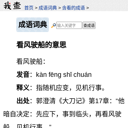
首页
>
成语词典
>
含看的成语
>
成语词典
看风驶船的意思
看风驶船：
发音
：kàn fēng shǐ chuán
释义
：指随机应变，见机行事。
出处
：郭澄清《大刀记》第17章：“他
暗自决定：先应下，事到临头，再看风驶
船，见机行事。”