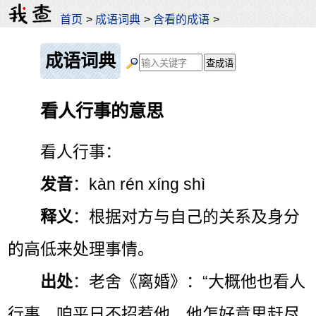
首页
>
成语词典
>
含看的成语
>
成语词典
看人行事的意思
看人行事：
发音
：kàn rén xíng shì
释义
：根据对方与自己的关系及身分
的高低来处理事情。
出处
：老舍《离婚》：“大概他也看人
行事，咱平日不招惹他，他怎好意思赶尽