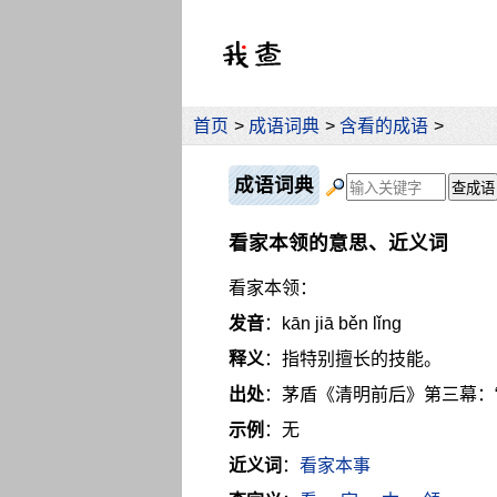
首页
>
成语词典
>
含看的成语
>
成语词典
看家本领的意思、近义词
看家本领：
发音
：kān jiā běn lǐng
释义
：指特别擅长的技能。
出处
：茅盾《清明前后》第三幕：
示例
：无
近义词
：
看家本事