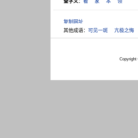
查字义
：
看
家
本
领
其他成语：
可见一斑
亢极之悔
Copyright