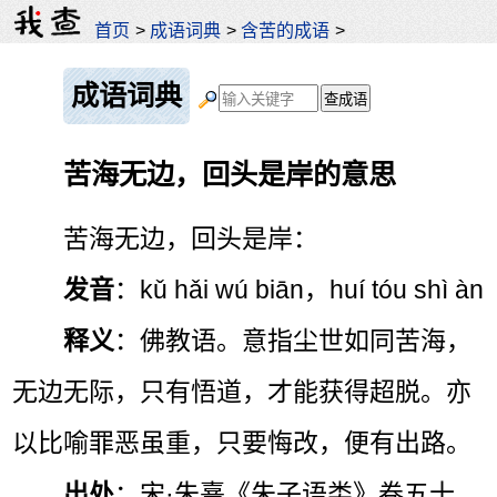
首页
>
成语词典
>
含苦的成语
>
成语词典
苦海无边，回头是岸的意思
苦海无边，回头是岸：
发音
：kǔ hǎi wú biān，huí tóu shì àn
释义
：佛教语。意指尘世如同苦海，
无边无际，只有悟道，才能获得超脱。亦
以比喻罪恶虽重，只要悔改，便有出路。
出处
：宋·朱熹《朱子语类》卷五十