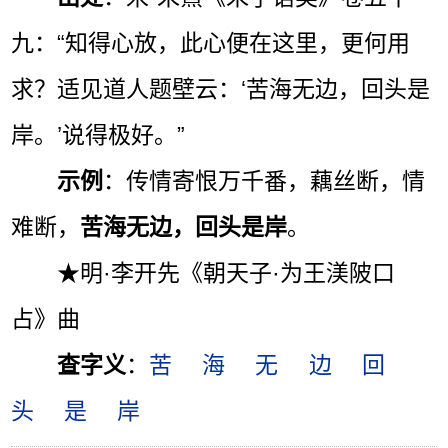
九：“知得心放，此心便在这里，更何用
求？适见道人题壁云：‘苦海无边，回头是
岸。’说得极好。”
示例
：传情寄恨万千番，藕丝断，情
难断，
苦海无边，回头是岸
。
★明·李开先《朝天子·为王渼陂口
占》曲
查字义
：
苦
海
无
边
回
头
是
岸