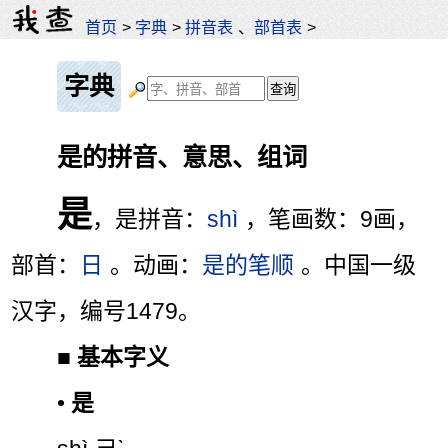
首页
>
字典
>
拼音表
、
部首表
>
字典
是的拼音、意思、组词
是
，是拼音：
shì
，笔画数：9画，
部首：
日
。动画：
是的笔顺
。中国一级
汉字，编号1479。
■
基本字义
•
是