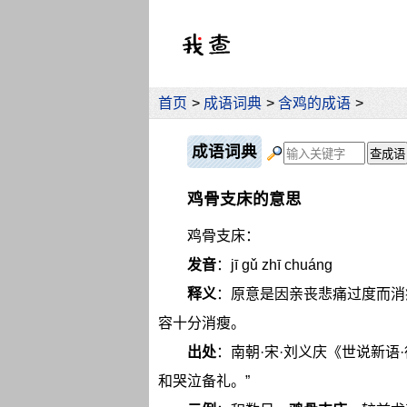
首页
>
成语词典
>
含鸡的成语
>
成语词典
鸡骨支床的意思
鸡骨支床：
发音
：jī gǔ zhī chuáng
释义
：原意是因亲丧悲痛过度而消
容十分消瘦。
出处
：南朝·宋·刘义庆《世说新语
和哭泣备礼。”