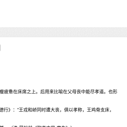
瘦疲惫在床席之上。后用来比喻在父母丧中能尽孝道。也形
·德行》：“王戎和峤同时遭大丧，俱以孝称，王鸡骨支床，