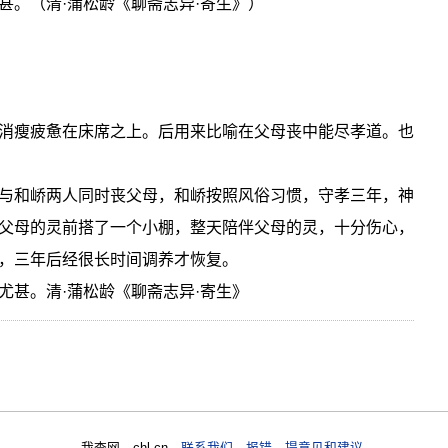
甚。（清·蒲松龄《聊斋志异·寄生》）
消瘦疲惫在床席之上。后用来比喻在父母丧中能尽孝道。也
与和峤两人同时丧父母，和峤按照风俗习惯，守孝三年，神
父母的灵前搭了一个小棚，整天陪伴父母的灵，十分伤心，
，三年后经很长时间调养才恢复。
尤甚。清·蒲松龄《聊斋志异·寄生》
我查网 chl.cn
联系我们 报错 提意见和建议