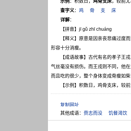
示例
：积数日，
鸡骨支床
，较前尤
查字义
：
鸡
骨
支
床
详解
：
【拼音】jī gǔ zhī chuáng
【释义】原意是因亲丧悲痛过度而
形容十分消瘦。
【成语故事】古代有名的孝子王戎
气丝毫没有损伤。而王戎则不同，他在
而且吃的很少，整个身体变成骨瘦如柴
【示例】积数日，鸡骨支床，较前
其他成语：
赍志而没
饥餐渴饮