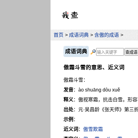
首页
>
成语词典
>
含傲的成语
>
成语词典
傲霜斗雪的意思、近义词
傲霜斗雪：
发音
：ào shuāng dòu xuě
释义
：傲视寒霜，抗击白雪。形容
出处
：元·吴昌龄《张天师》第三
示例
：
近义词
：
傲雪欺霜