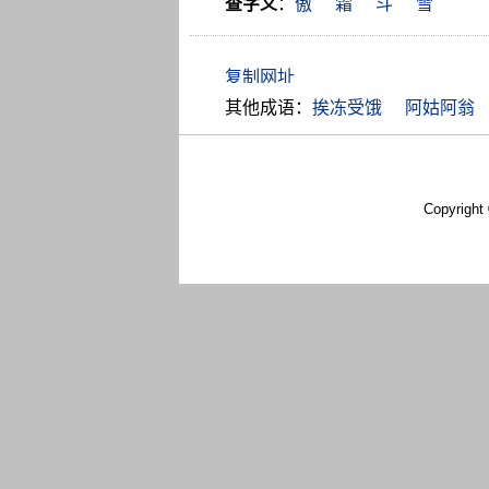
查字义
：
傲
霜
斗
雪
其他成语：
挨冻受饿
阿姑阿翁
Copyright