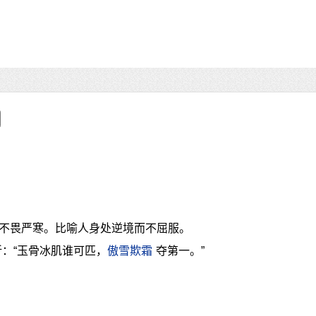
不畏严寒。比喻人身处逆境而不屈服。
折：“玉骨冰肌谁可匹，
傲雪欺霜
夺第一。”