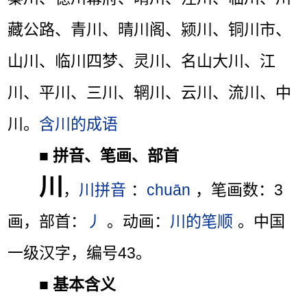
藏公路、青川、晴川阁、颍川、铜川市、
山川、临川四梦、灵川、名山大川、江
川、平川、三川、辋川、云川、流川、中
川。
含川的成语
■
拼音、笔画、部首
川
，
川拼音
：
chuān
，笔画数：3
画，部首：
丿
。动画：
川的笔顺
。中国
一级汉字，编号43。
■
基本含义