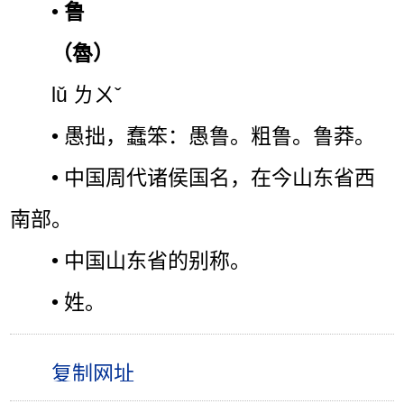
•
鲁
（魯）
lǔ ㄌㄨˇ
• 愚拙，蠢笨：愚鲁。粗鲁。鲁莽。
• 中国周代诸侯国名，在今山东省西
南部。
• 中国山东省的别称。
• 姓。