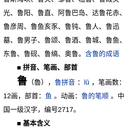
光、鲁阳、鲁直、阿鲁巴岛、达鲁花赤、
鲁彦周、鲁鱼亥豕、鲁钝、鲁人、鲁迅
墓、鲁男子、鲁颂、鲁酒、鲁城、鲁鱼、
东鲁、鲁砚、鲁缟、奥鲁。
含鲁的成语
■
拼音、笔画、部首
鲁
（魯），
鲁拼音
：
lǔ
，笔画数：
12画，部首：
鱼
。动画：
鲁的笔顺
。中
国一级汉字，编号2717。
■
基本含义