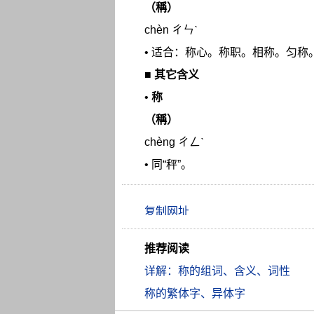
（稱）
chèn ㄔㄣˋ
• 适合：称心。称职。相称。匀称
■
其它含义
•
称
（稱）
chèng ㄔㄥˋ
• 同“秤”。
推荐阅读
详解：称的组词、含义、词性
称的繁体字、异体字