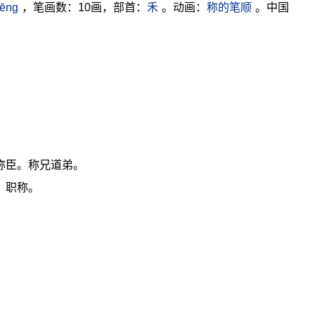
ēng
，笔画数：10画，部首：
禾
。动画：
称的笔顺
。中国
称臣。称兄道弟。
。职称。
。