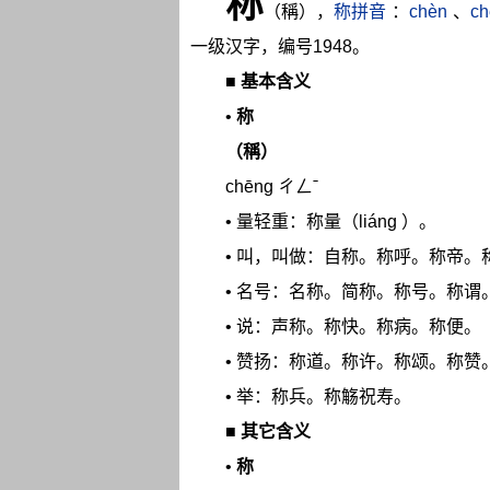
称
（稱），
称拼音
：
chèn
、
ch
一级汉字，编号1948。
■
基本含义
•
称
（稱）
chēng ㄔㄥˉ
• 量轻重：称量（liáng ）。
• 叫，叫做：自称。称呼。称帝。
• 名号：名称。简称。称号。称谓
• 说：声称。称快。称病。称便。
• 赞扬：称道。称许。称颂。称赞
• 举：称兵。称觞祝寿。
■
其它含义
•
称