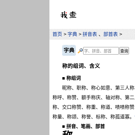
首页
>
字典
>
拼音表
、
部首表
>
字典
称的组词、含义
■
称组词
昵称、职称、称心如意、第三人称
称呼、称赞、额手称庆、轴对称、第二
称、交口称赞、称重、称道、啧啧称赞
称量、称颂、称誉、标称、称孤道寡。
■
拼音、笔画、部首