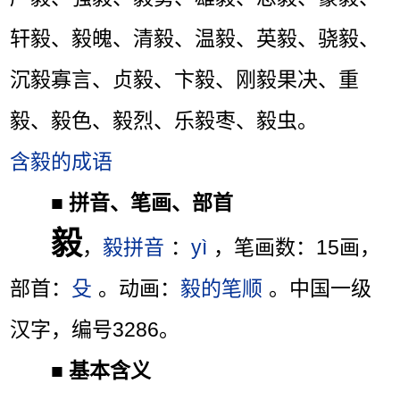
轩毅、毅魄、清毅、温毅、英毅、骁毅、
沉毅寡言、贞毅、卞毅、刚毅果决、重
毅、毅色、毅烈、乐毅枣、毅虫。
含毅的成语
■
拼音、笔画、部首
毅
，
毅拼音
：
yì
，笔画数：15画，
部首：
殳
。动画：
毅的笔顺
。中国一级
汉字，编号3286。
■
基本含义