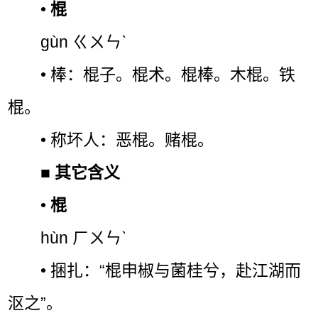
•
棍
gùn ㄍㄨㄣˋ
• 棒：棍子。棍术。棍棒。木棍。铁
棍。
• 称坏人：恶棍。赌棍。
■
其它含义
•
棍
hùn ㄏㄨㄣˋ
• 捆扎：“棍申椒与菌桂兮，赴江湖而
沤之”。