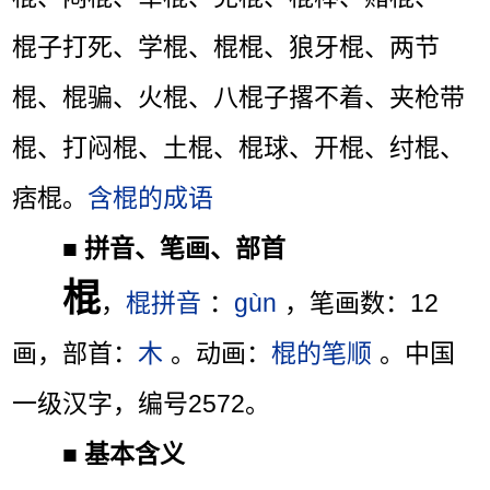
棍子打死、学棍、棍棍、狼牙棍、两节
棍、棍骗、火棍、八棍子撂不着、夹枪带
棍、打闷棍、土棍、棍球、开棍、纣棍、
痞棍。
含棍的成语
■
拼音、笔画、部首
棍
，
棍拼音
：
gùn
，笔画数：12
画，部首：
木
。动画：
棍的笔顺
。中国
一级汉字，编号2572。
■
基本含义