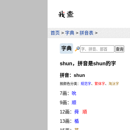
首页
>
字典
>
拼音表
>
字典
shun，拼音是shun的字
拼音：shun
按颜色分类：
规范字
、
繁体字
、
淘汰字
7画：
吮
9画：
顺
12画：
舜
順
13画：
楯