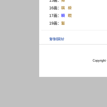
15画：
蕣
16画：
瞚
橓
17画：
瞬
瞤
19画：
鬊
Copyright