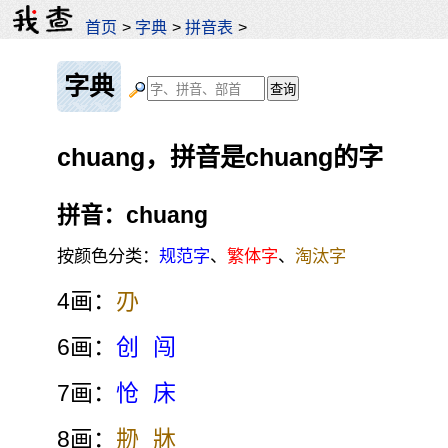
首页
>
字典
>
拼音表
>
字典
chuang，拼音是chuang的字
拼音：chuang
按颜色分类：
规范字
、
繁体字
、
淘汰字
4画：
刅
6画：
创
闯
7画：
怆
床
8画：
刱
牀