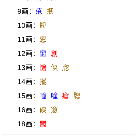
9画：
疮
剏
10画：
剙
11画：
窓
12画：
窗
創
13画：
愴
傸
牎
14画：
摐
15画：
幢
噇
瘡
牕
16画：
磢
窻
18画：
闖