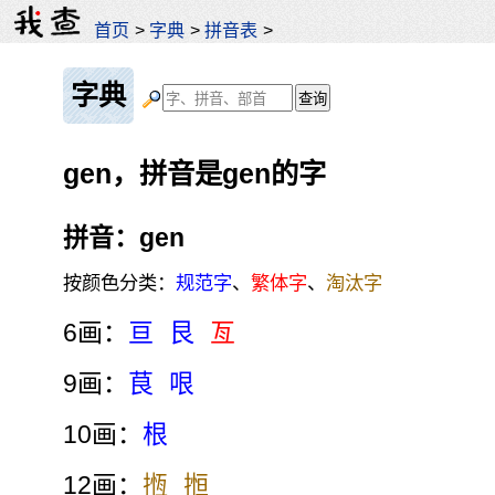
首页
>
字典
>
拼音表
>
字典
gen，拼音是gen的字
拼音：gen
按颜色分类：
规范字
、
繁体字
、
淘汰字
6画：
亘
艮
亙
9画：
茛
哏
10画：
根
12画：
揯
搄