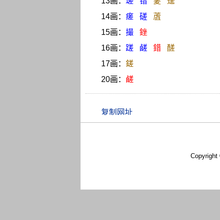
13画：
瑳
错
蓌
遳
14画：
瘥
磋
蔖
15画：
撮
銼
16画：
蹉
鹾
錯
醝
17画：
鎈
20画：
鹺
Copyright