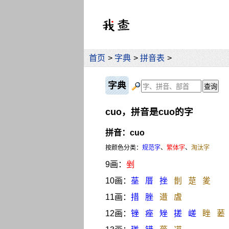
首页
>
字典
>
拼音表
>
字典
cuo，拼音是cuo的字
拼音：cuo
按颜色分类：
规范字
、
繁体字
、
淘汰字
9画：
剉
10画：
莝
厝
挫
剒
莡
夎
11画：
措
脞
逪
虘
12画：
锉
痤
矬
搓
嵯
睉
蒫