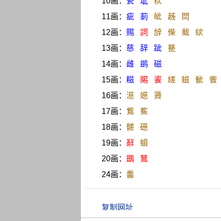
10画：
瓷
玼
栨
11画：
疵
莿
皉
趀
閊
12画：
赐
詞
辝
偨
蛓
絘
13画：
慈
辞
跐
甆
14画：
雌
鹚
磁
15画：
糍
賜
餈
縒
螆
骴
飺
16画：
濨
嬨
薋
17画：
鴜
鮆
18画：
髊
礠
19画：
辭
蠀
20画：
鷀
鶿
24画：
齹