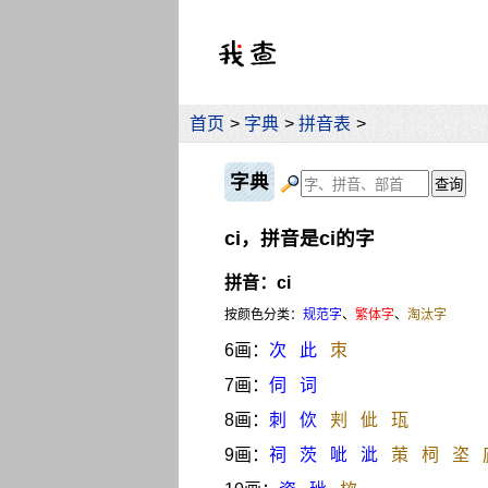
首页
>
字典
>
拼音表
>
字典
ci，拼音是ci的字
拼音：ci
按颜色分类：
规范字
、
繁体字
、
淘汰字
6画：
次
此
朿
7画：
伺
词
8画：
刺
佽
刾
佌
珁
9画：
祠
茨
呲
泚
茦
柌
垐