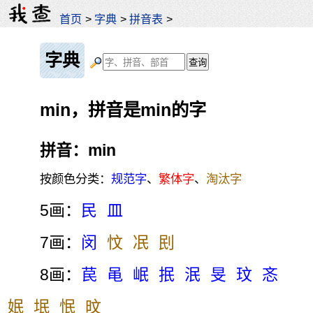
首页
>
字典
>
拼音表
>
字典
min，拼音是min的字
拼音：min
按颜色分类：
规范字
、
繁体字
、
淘汰字
5画：
民
皿
7画：
闵
忟
冺
刡
8画：
苠
黾
岷
抿
泯
旻
玟
忞
姄
垊
怋
旼