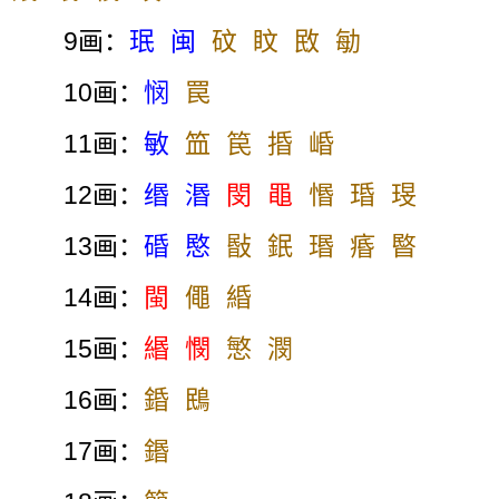
9画：
珉
闽
砇
盿
敃
勄
10画：
悯
罠
11画：
敏
笽
笢
捪
崏
12画：
缗
湣
閔
黽
惽
琘
琝
13画：
碈
愍
敯
鈱
瑉
痻
暋
14画：
閩
僶
緍
15画：
緡
憫
慜
潣
16画：
錉
鴖
17画：
鍲