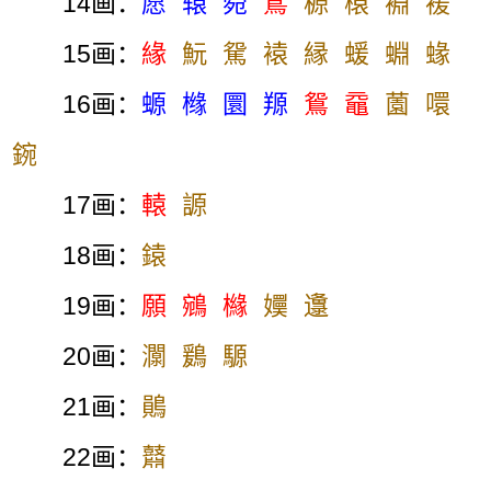
14画：
愿
辕
箢
鳶
榞
榬
裫
褑
15画：
緣
魭
駌
褤
縁
蝯
蜵
蝝
16画：
螈
橼
圜
羱
鴛
黿
薗
噮
鋺
17画：
轅
謜
18画：
鎱
19画：
願
鵷
櫞
嬽
邍
20画：
灁
鶢
騵
21画：
鶰
22画：
鼘