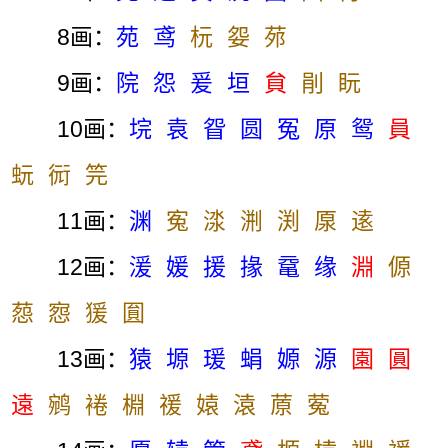
8画：
苑
鸢
杬
妴
茒
9画：
院
怨
爰
垣
貟
剈
盶
10画：
垸
袁
眢
圆
冤
原
鸳
員
蚖
衏
笎
11画：
渊
寃
渁
渆
渕
厡
逺
12画：
湲
媛
援
掾
鼋
缘
淵
傆
葾
惌
猨
圎
13画：
猿
塬
瑗
蜎
嫄
源
園
圓
遠
鹓
裷
棩
禐
媴
溒
蒝
蒬