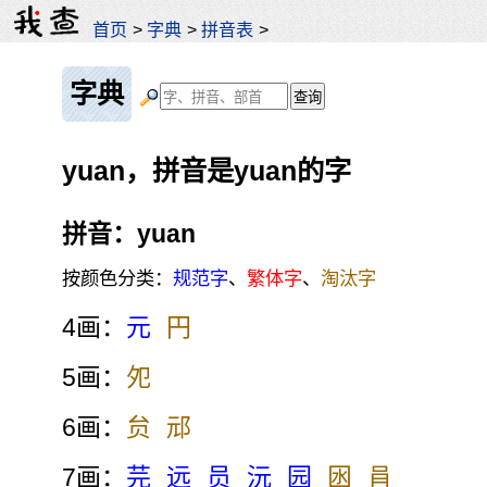
首页
>
字典
>
拼音表
>
字典
yuan，拼音是yuan的字
拼音：yuan
按颜色分类：
规范字
、
繁体字
、
淘汰字
4画：
元
円
5画：
夗
6画：
贠
邧
7画：
芫
远
员
沅
园
囦
肙