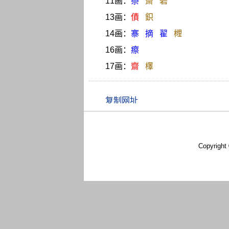
11画：
祭
斎
砦
13画：
債
鉙
14画：
寨
摘
翟
榸
16画：
瘵
17画：
齋
檡
Copyright