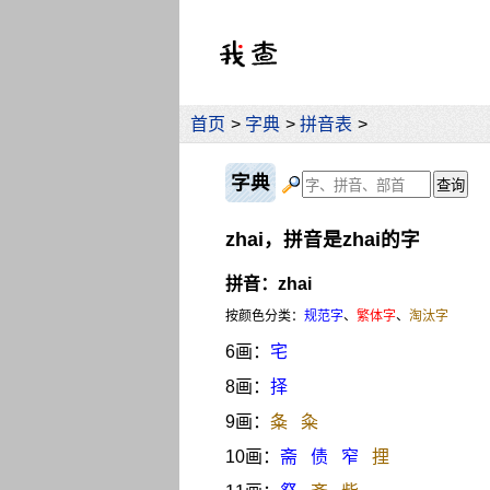
首页
>
字典
>
拼音表
>
字典
zhai，拼音是zhai的字
拼音：zhai
按颜色分类：
规范字
、
繁体字
、
淘汰字
6画：
宅
8画：
择
9画：
夈
粂
10画：
斋
债
窄
捚