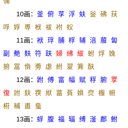
俌
10画：
釜
俯
莩
浮
蚨
釡
砩
荴
哹
娐
尃
栿
袚
袝
蚥
11画：
袱
琈
脯
桴
辅
涪
菔
匐
副
艴
麸
符
趺
婦
紼
紱
蚹
烰
婏
捬
冨
偩
旉
虙
紨
翇
笰
酜
12画：
跗
傅
富
幅
赋
稃
腑
罦
復
詂
鈇
覄
絥
葍
萯
媍
焤
棴
椨
﨓
秿
盙
蛗
13画：
蜉
腹
福
辐
缚
滏
鄜
鲋