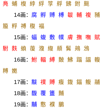
鳧
蜅
椱
綍
綒
筟
艀
鉘
鉜
颫
14画：
腐
孵
赙
榑
韍
輔
複
豧
箙
粰
禣
稪
褔
15画：
蝠
蝮
敷
幞
膚
撫
嘸
賦
駙
麩
蝜
蕧
澓
緮
頫
髴
鳺
鴔
16画：
鮒
輻
縛
麬
鮄
踾
諨
輹
糐
嬔
17画：
黻
襆
賻
癁
鍑
鍢
鳆
鬴
18画：
馥
覆
簠
麱
19画：
黼
懯
襥
鵩