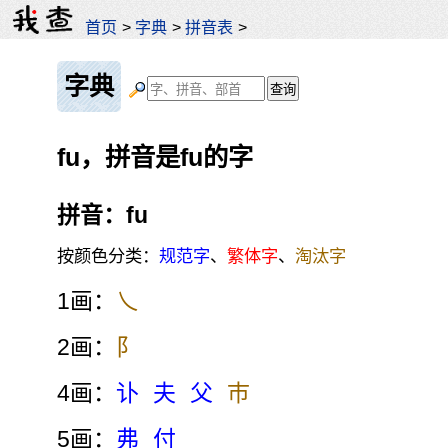
首页
>
字典
>
拼音表
>
字典
fu，拼音是fu的字
拼音：fu
按颜色分类：
规范字
、
繁体字
、
淘汰字
1画：
乀
2画：
阝
4画：
讣
夫
父
巿
5画：
弗
付