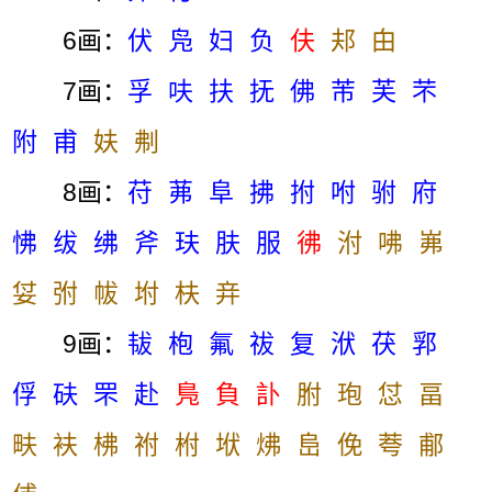
6画：
伏
凫
妇
负
伕
邞
甶
7画：
孚
呋
扶
抚
佛
芾
芙
芣
附
甫
妋
刜
8画：
苻
茀
阜
拂
拊
咐
驸
府
怫
绂
绋
斧
玞
肤
服
彿
泭
咈
岪
姇
弣
帗
坿
枎
竎
9画：
韨
枹
氟
祓
复
洑
茯
郛
俘
砆
罘
赴
鳬
負
訃
胕
玸
怤
畐
畉
衭
柫
祔
柎
垘
炥
峊
俛
荂
郙