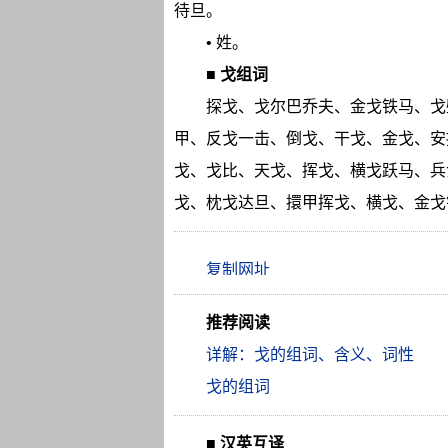
待旦。
• 姓。
■
戈组词
探戈、戈尔巴乔夫、金戈铁马、戈
甲、反戈一击、倒戈、干戈、金戈、安
戈、戈比、天戈、挥戈、横戈跃马、兵
戈、枕戈达旦、擐甲挥戈、横戈、金戈
推荐阅读
详解：戈的组词、含义、词性
戈的组词
■
汉英互译