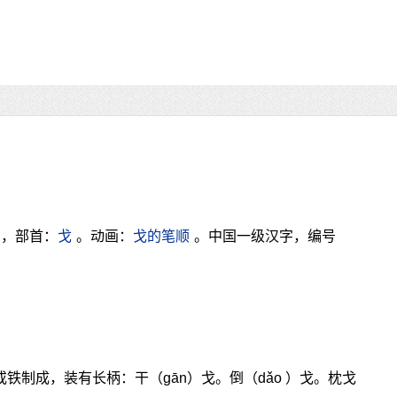
画，部首：
戈
。动画：
戈的笔顺
。中国一级汉字，编号
或铁制成，装有长柄：干（gān）戈。倒（dǎo ）戈。枕戈