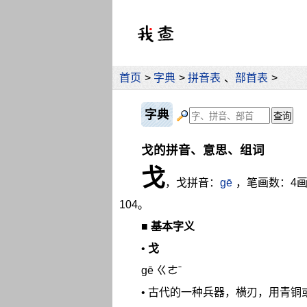
首页
>
字典
>
拼音表
、
部首表
>
字典
戈的拼音、意思、组词
戈
，戈拼音：
gē
，笔画数：4
104。
■
基本字义
•
戈
gē ㄍㄜˉ
• 古代的一种兵器，横刃，用青铜