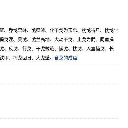
壁、乔戈里峰、戈壁滩、化干戈为玉帛、枕戈待旦、枕戈坐
提戈涅、吴戈、戈兰高地、大动干戈、止戈为武、同室操
戈、反戈、行戈、干戈载戢、操戈、枕戈、入室操戈、长
铁甲、挥戈回日、大戈壁。
含戈的成语