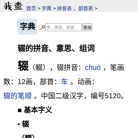
首页
>
字典
>
拼音表
、
部首表
>
字典
辍的拼音、意思、组词
辍
（輟），辍拼音：
chuò
，笔画
数：12画，部首：
车
。动画：
辍的笔顺
。中国二级汉字，编号5120。
■
基本字义
•
辍