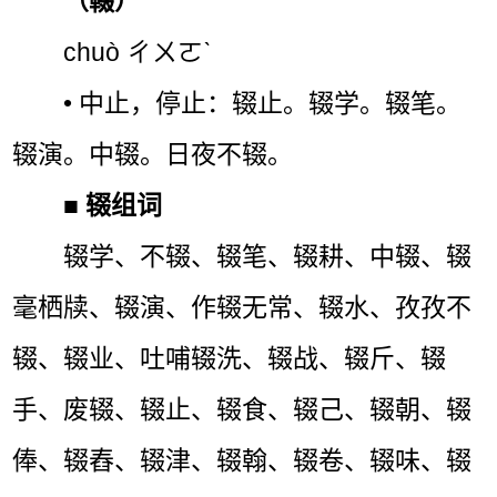
（輟）
chuò ㄔㄨㄛˋ
• 中止，停止：辍止。辍学。辍笔。
辍演。中辍。日夜不辍。
■
辍组词
辍学、不辍、辍笔、辍耕、中辍、辍
毫栖牍、辍演、作辍无常、辍水、孜孜不
辍、辍业、吐哺辍洗、辍战、辍斤、辍
手、废辍、辍止、辍食、辍己、辍朝、辍
俸、辍舂、辍津、辍翰、辍卷、辍味、辍