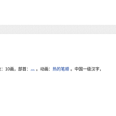
：10画，部首：
灬
。动画：
热的笔顺
。中国一级汉字，