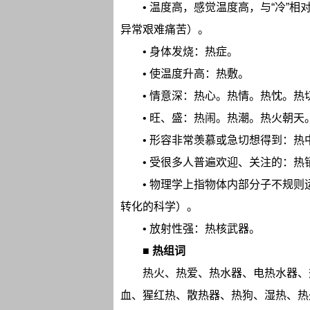
• 温度高，感觉温度高，与“冷”
异常艰难痛苦）。
• 身体发烧：热症。
• 使温度升高：热敷。
• 情意深：热心。热情。热忱。热
• 旺、盛：热闹。热潮。热火朝天
• 形容非常羡慕或急切想得到：热
• 受很多人普遍欢迎、关注的：热
• 物理学上指物体内部分子不规
转化的科学）。
• 放射性强：热核武器。
■
热组词
热火、热爱、热水器、电热水器、
血、猩红热、散热器、热狗、湿热、热