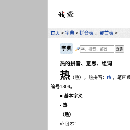
首页
>
字典
>
拼音表
、
部首表
>
字典
热的拼音、意思、组词
热
（熱），热拼音：
rè
，笔画数
编号1809。
■
基本字义
•
热
（熱）
rè ㄖㄜˋ