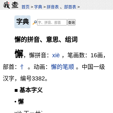
首页
>
字典
>
拼音表
、
部首表
>
字典
懈的拼音、意思、组词
懈
，懈拼音：
xiè
，笔画数：16画，
部首：
忄
。动画：
懈的笔顺
。中国一级
汉字，编号3382。
■
基本字义
•
懈