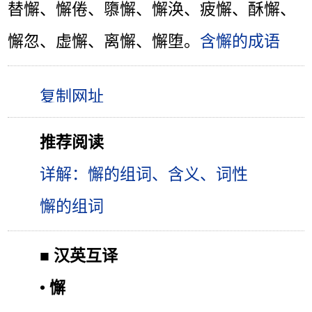
替懈、懈倦、隳懈、懈涣、疲懈、酥懈、
懈忽、虚懈、离懈、懈堕。
含懈的成语
推荐阅读
详解：懈的组词、含义、词性
懈的组词
■
汉英互译
•
懈