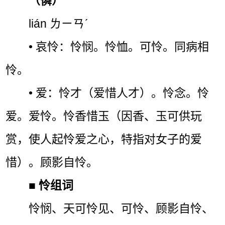
（憐）
lián ㄌㄧㄢˊ
• 哀怜：怜悯。怜恤。可怜。同病相
怜。
• 爱：怜才（爱惜人才）。怜念。怜
爱。爱怜。怜香惜玉（因香、玉可供玩
赏，使人起怜爱之心，特指对女子的爱
惜）。顾影自怜。
■
怜组词
怜悯、天可怜见、可怜、顾影自怜、