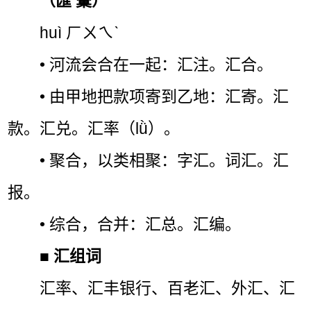
（匯 彙）
huì ㄏㄨㄟˋ
• 河流会合在一起：汇注。汇合。
• 由甲地把款项寄到乙地：汇寄。汇
款。汇兑。汇率（lǜ）。
• 聚合，以类相聚：字汇。词汇。汇
报。
• 综合，合并：汇总。汇编。
■
汇组词
汇率、汇丰银行、百老汇、外汇、汇