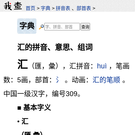
首页
>
字典
>
拼音表
、
部首表
>
字典
汇的拼音、意思、组词
汇
（匯，彙），汇拼音：
huì
，笔画
数：5画，部首：
氵
。动画：
汇的笔顺
。
中国一级汉字，编号309。
■
基本字义
•
汇