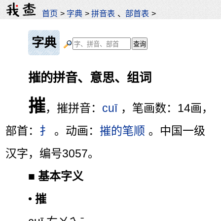
首页
>
字典
>
拼音表
、
部首表
>
字典
摧的拼音、意思、组词
摧
，摧拼音：
cuī
，笔画数：14画，
部首：
扌
。动画：
摧的笔顺
。中国一级
汉字，编号3057。
■
基本字义
•
摧