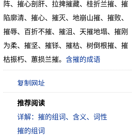
阵、摧心剖肝、拉捭摧藏、桂折兰摧、摧
陷廓清、摧心、摧灭、地崩山摧、摧败、
摧辱、百折不摧、摧沮、天摧地塌、摧刚
为柔、摧坚、摧铩、摧枯、树倒根摧、摧
枯振朽、蕙损兰摧。
含摧的成语
推荐阅读
详解：摧的组词、含义、词性
摧的组词