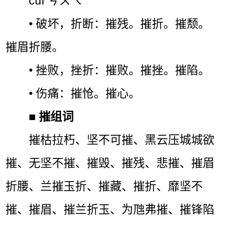
cuī ㄘㄨㄟˉ
• 破坏，折断：摧残。摧折。摧颓。
摧眉折腰。
• 挫败，挫折：摧败。摧挫。摧陷。
• 伤痛：摧怆。摧心。
■
摧组词
摧枯拉朽、坚不可摧、黑云压城城欲
摧、无坚不摧、摧毁、摧残、悲摧、摧眉
折腰、兰摧玉折、摧藏、摧折、靡坚不
摧、摧眉、摧兰折玉、为虺弗摧、摧锋陷