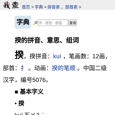
首页
>
字典
>
拼音表
、
部首表
>
字典
揆的拼音、意思、组词
揆
，揆拼音：
kuí
，笔画数：12画，
部首：
扌
。动画：
揆的笔顺
。中国二级
汉字，编号5076。
■
基本字义
•
揆