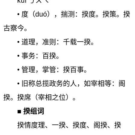
kuí ㄎㄨㄟˊ
• 度（duó），揣测：揆度。揆策。揆
古察今。
• 道理，准则：千载一揆。
• 事务：百揆。
• 管理，掌管：揆百事。
• 旧称总揽政务的人，如宰相等：阁
揆。揆席（宰相之位）。
■
揆组词
揆情度理、一揆、揆度、阁揆、揆