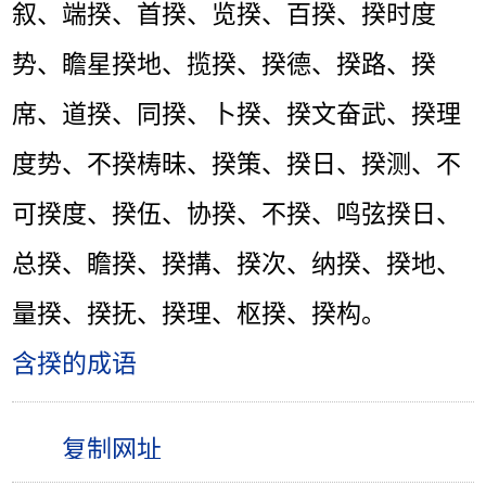
叙、端揆、首揆、览揆、百揆、揆时度
势、瞻星揆地、揽揆、揆德、揆路、揆
席、道揆、同揆、卜揆、揆文奋武、揆理
度势、不揆梼昧、揆策、揆日、揆测、不
可揆度、揆伍、协揆、不揆、鸣弦揆日、
总揆、瞻揆、揆搆、揆次、纳揆、揆地、
量揆、揆抚、揆理、枢揆、揆构。
含揆的成语