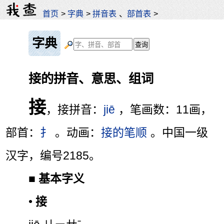
首页
>
字典
>
拼音表
、
部首表
>
字典
接的拼音、意思、组词
接
，接拼音：
jiē
，笔画数：11画，
部首：
扌
。动画：
接的笔顺
。中国一级
汉字，编号2185。
■
基本字义
•
接