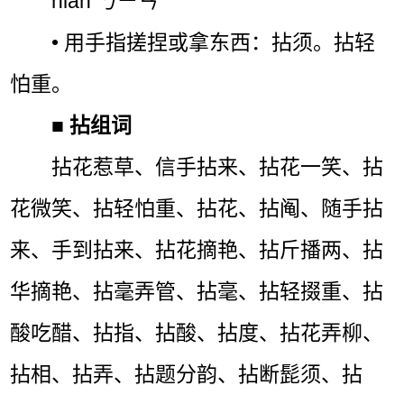
niān ㄋㄧㄢˉ
• 用手指搓捏或拿东西：拈须。拈轻
怕重。
■
拈组词
拈花惹草、信手拈来、拈花一笑、拈
花微笑、拈轻怕重、拈花、拈阄、随手拈
来、手到拈来、拈花摘艳、拈斤播两、拈
华摘艳、拈毫弄管、拈毫、拈轻掇重、拈
酸吃醋、拈指、拈酸、拈度、拈花弄柳、
拈相、拈弄、拈题分韵、拈断髭须、拈