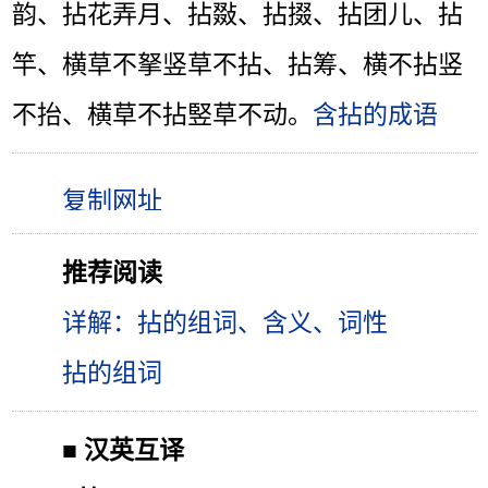
韵、拈花弄月、拈敠、拈掇、拈团儿、拈
竿、横草不拏竖草不拈、拈筹、横不拈竖
不抬、横草不拈竪草不动。
含拈的成语
推荐阅读
详解：拈的组词、含义、词性
拈的组词
■
汉英互译