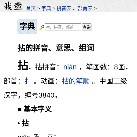
首页
>
字典
>
拼音表
、
部首表
>
字典
拈的拼音、意思、组词
拈
，拈拼音：
niān
，笔画数：8画，
部首：
扌
。动画：
拈的笔顺
。中国二级
汉字，编号3840。
■
基本字义
•
拈