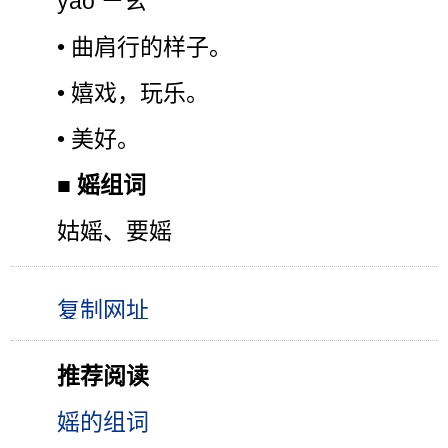
yáo ㄧㄠˊ
• 曲肩行的样子。
• 嬉戏，玩乐。
• 美好。
■
媱组词
姑媱、要媱
推荐阅读
媱的组词