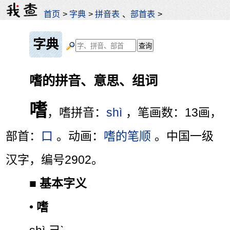
首页
>
字典
>
拼音表
、
部首表
>
字典
嗜的拼音、意思、组词
嗜
，嗜拼音：
shì
，笔画数：13画，
部首：
口
。动画：
嗜的笔顺
。中国一级
汉字，编号2902。
■
基本字义
•
嗜