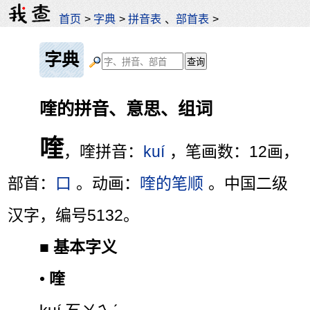
首页
>
字典
>
拼音表
、
部首表
>
字典
喹的拼音、意思、组词
喹
，喹拼音：
kuí
，笔画数：12画，
部首：
口
。动画：
喹的笔顺
。中国二级
汉字，编号5132。
■
基本字义
•
喹