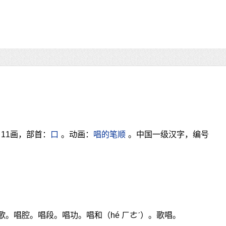
11画，部首：
口
。动画：
唱的笔顺
。中国一级汉字，编号
：唱歌。唱腔。唱段。唱功。唱和（hé ㄏㄜˊ）。歌唱。