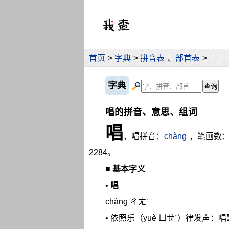
首页
>
字典
>
拼音表
、
部首表
>
字典
唱的拼音、意思、组词
唱
，唱拼音：
chàng
，笔画数：
2284。
■
基本字义
•
唱
chàng ㄔㄤˋ
• 依照乐（yuè ㄩㄝˋ）律发声